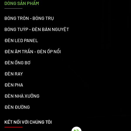
DÒNG SẢN PHẨM
BÓNG TRÒN - BÓNG TRỤ
BÓNG TUÝP - ĐÈN BÁN NGUYỆT
ĐÈN LED PANEL
ĐÈN ÂM TRẦN - ĐÈN ỐP NỔI
ĐÈN ỐNG BƠ
ĐÈN RAY
ĐÈN PHA
ĐÈN NHÀ XƯỞNG
ĐÈN ĐƯỜNG
KẾT NỐI VỚI CHÚNG TÔI