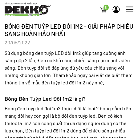
0
BÓNG ĐÈN TUÝP LED ĐÔI 1M2 - GIẢI PHÁP CHIẾU
SÁNG HOÀN HẢO NHẤT
20/05/2022
Sử dụng bóng đèn tuýp LED đôi 1m2 giúp tăng cường ánh
sáng gấp 2 lần. Đèn có khả năng chiếu sáng cực mạnh, siêu
sáng. Đèn tuýp đôi sẽ đáp ứng đủ yêu cầu chiếu sáng với
những không gian lớn. Tham khảo ngay bài viết để biết thêm
thông tin về mẫu đèn tuýp led đôi 1m2 này nhé.
Bóng Đèn Tuýp Led Đôi 1m2 là gì?
Bóng đèn tuýp led đôi 1m2 thực chất là loại 2 bóng nằm trên
máng đôi hay còn gọi là bộ đôi đèn tuýp led. Đèn có kích
thước là 1m2 còn công suất thì đa dạng người dùng có thể
lựa chọn. Đèn tuýp led đôi 1m2 dùng để chiếu sáng nhiều
công trình từ nhà ở đến trường học, nhà máy, công trường.