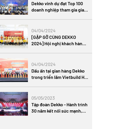
Dekko vinh dự đạt Top 100
doanh nghiệp tham gia gian
hàng quốc gia Việt Nam trên
Alibaba
04/04/2024
[GẶP GỠ CÙNG DEKKO
2024] Hội nghị khách hàng
TP. Hồ Chí Minh
04/04/2024
Dấu ấn tại gian hàng Dekko
trong triển lãm Vietbuild Hà
Nội 2024
05/05/2023
Tập đoàn Dekko - Hành trình
30 năm kết nối sức mạnh,
khát vọng vươn xa