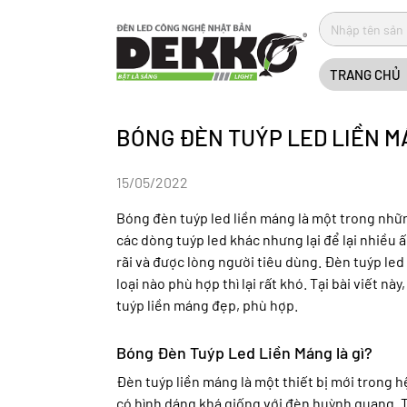
TRANG CHỦ
BÓNG ĐÈN TUÝP LED LIỀN M
15/05/2022
Bóng đèn tuýp led liền máng là một trong nhữ
các dòng tuýp led khác nhưng lại để lại nhiều
rãi và được lòng người tiêu dùng. Đèn tuýp led 
loại nào phù hợp thì lại rất khó. Tại bài viết 
tuýp liền máng đẹp, phù hợp.
Bóng Đèn Tuýp Led Liền Máng là gì?
Đèn tuýp liền máng là một thiết bị mới trong 
có hình dáng khá giống với đèn huỳnh quang. T