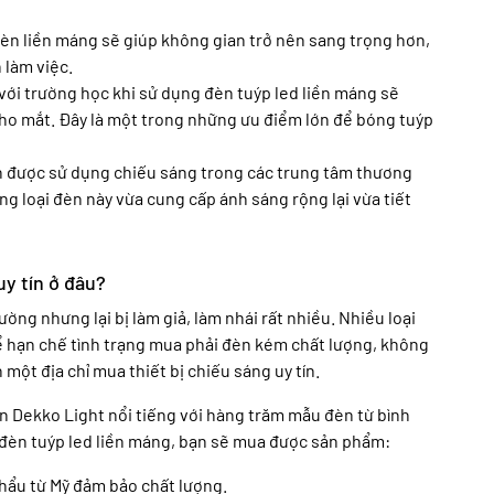
 đèn liền máng sẽ giúp không gian trở nên sang trọng hơn,
 làm việc.
 với trường học khi sử dụng đèn tuýp led liền máng sẽ
cho mắt. Đây là một trong những ưu điểm lớn để bóng tuýp
n được sử dụng chiếu sáng trong các trung tâm thương
ng loại đèn này vừa cung cấp ánh sáng rộng lại vừa tiết
y tín ở đâu?
ường nhưng lại bị làm giả, làm nhái rất nhiều. Nhiều loại
ể hạn chế tình trạng mua phải đèn kém chất lượng, không
 một địa chỉ mua thiết bị chiếu sáng uy tín.
èn Dekko Light nổi tiếng với hàng trăm mẫu đèn từ bình
 đèn tuýp led liền máng, bạn sẽ mua được sản phẩm:
khẩu từ Mỹ đảm bảo chất lượng.