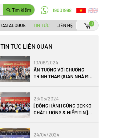
Tìm kiếm
19001998
0
CATALOGUE
TIN TỨC
LIÊN HỆ
TIN TỨC LIÊN QUAN
10/06/2024
ẤN TƯỢNG VỚI CHƯƠNG
TRÌNH THAM QUAN NHÀ MÁY
NHỰA PHÚC HÀ - TẬP ĐOÀN
DEKKO
28/05/2024
[ĐỒNG HÀNH CÙNG DEKKO -
CHẤT LƯỢNG & NIỀM TIN]
CHƯƠNG TRÌNH THAM QUAN
NHÀ MÁY NHỰA PHÚC HÀ
2024
24/04/2024