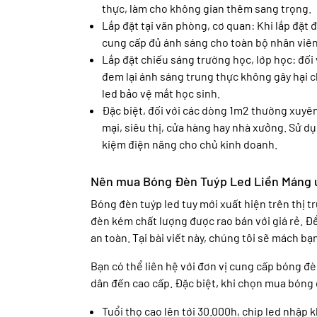
thực, làm cho không gian thêm sang trọng.
Lắp đặt tại văn phòng, cơ quan: Khi lắp đặt
cung cấp đủ ánh sáng cho toàn bộ nhân viên
Lắp đặt chiếu sáng trường học, lớp học: đối
đem lại ánh sáng trung thực không gây hại 
led bảo vệ mắt học sinh.
Đặc biệt, đối với các dòng 1m2 thường xuyê
mại, siêu thị, cửa hàng hay nhà xưởng. Sử dụ
kiệm điện năng cho chủ kinh doanh.
Nên mua Bóng Đèn Tuýp Led Liền Máng u
Bóng đèn tuýp led tuy mới xuất hiện trên thị tr
đèn kém chất lượng được rao bán với giá rẻ. Đ
an toàn. Tại bài viết này, chúng tôi sẽ mách bạn
Bạn có thể liên hệ với đơn vị cung cấp bóng đ
dân đến cao cấp. Đặc biệt, khi chọn mua bóng
Tuổi thọ cao lên tới 30.000h, chip led nhập 