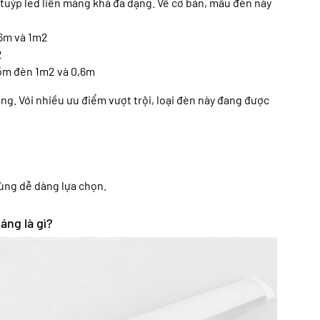
 tuýp led liền máng khá đa dạng. Về cơ bản, mẫu đèn này
,6m và 1m2
2
gồm đèn 1m2 và 0,6m
áng. Với nhiều ưu điểm vượt trội, loại đèn này đang được
dùng dễ dàng lựa chọn.
áng là gì?