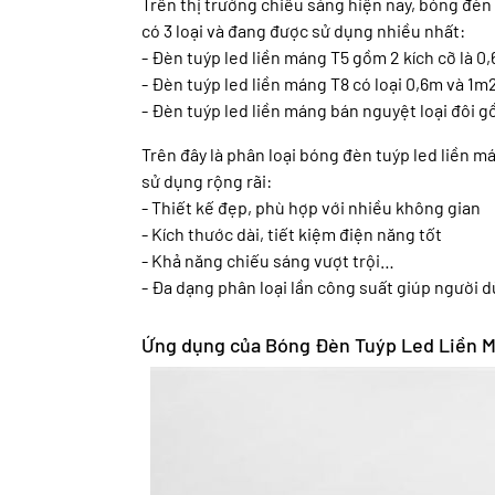
Trên thị trường chiếu sáng hiện nay, bóng đèn
có 3 loại và đang được sử dụng nhiều nhất:
- Đèn tuýp led liền máng T5 gồm 2 kích cỡ là 0
- Đèn tuýp led liền máng T8 có loại 0,6m và 1m
- Đèn tuýp led liền máng bán nguyệt loại đôi 
Trên đây là phân loại bóng đèn tuýp led liền m
sử dụng rộng rãi:
- Thiết kế đẹp, phù hợp với nhiều không gian
- Kích thước dài, tiết kiệm điện năng tốt
- Khả năng chiếu sáng vượt trội…
- Đa dạng phân loại lần công suất giúp người 
Ứng dụng của Bóng Đèn Tuýp Led Liền M