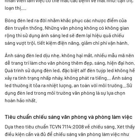
nhân viên làm việc có thể mắc các bệnh về mắt như: cận thị,
loạn thị….
Bóng đèn led ra đời nhằm khắc phục các nhược điểm của
đèn truyền thống. Những văn phòng không có không gian
rộng thì sử dụng ánh sáng led sẽ đem lại hiệu quả chiếu
sáng vượt trội, tiết kiệm điện năng, giảm chi phí vận hành.
Ánh sáng đèn led dịu nhẹ, không hại mắt, nhiều mẫu mã nên
dễ trang trí làm cho văn phòng thêm đẹp, sáng, hiện đại hơn.
Quá trình sử dụng đèn led, đặc biệt alf đèn tuýp led không hề
xảy ra tình trạng nhấp nháy, không phát ra tiếng… Ánh sáng
led thường ít tỏa ra nhiệt lượng, an toàn với môi trường…Sử
dụng đèn led trong môi trường văn phòng là sự lựa chọn
hoàn hảo nhất.
Tiêu chuẩn chiếu sáng văn phòng và phòng làm việc
Dựa theo tiêu chuẩn TCVN 7114:2008 về chiếu sáng. Xét thấy
điều kiện cần và đủ để chiếu sáng văn phòng làm việc như