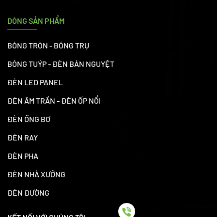
DÒNG SẢN PHẨM
BÓNG TRÒN - BÓNG TRỤ
BÓNG TUÝP - ĐÈN BÁN NGUYỆT
ĐÈN LED PANEL
ĐÈN ÂM TRẦN - ĐÈN ỐP NỔI
ĐÈN ỐNG BƠ
ĐÈN RAY
ĐÈN PHA
ĐÈN NHÀ XƯỞNG
ĐÈN ĐƯỜNG