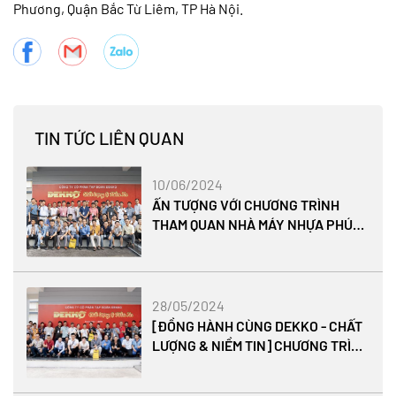
Phương, Quận Bắc Từ Liêm, TP Hà Nội.
TIN TỨC LIÊN QUAN
10/06/2024
ẤN TƯỢNG VỚI CHƯƠNG TRÌNH
THAM QUAN NHÀ MÁY NHỰA PHÚC
HÀ - TẬP ĐOÀN DEKKO
28/05/2024
[ĐỒNG HÀNH CÙNG DEKKO - CHẤT
LƯỢNG & NIỀM TIN] CHƯƠNG TRÌNH
THAM QUAN NHÀ MÁY NHỰA PHÚC
HÀ 2024