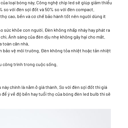
 của loại bóng này. Công nghệ chip led sẽ giúp giảm thiểu
0% so với đèn sợi đốt và 50% so với đèn compact.
 thọ cao, bền và cơ chế bảo hành tốt nên người dùng ít
ho sức khỏe con người. Đèn không nhấp nháy hay phát ra
 chì. Ánh sáng của đèn dịu nhẹ không gây hại cho mắt.
a toàn căn nhà.
n bảo vệ môi trường. Đèn không tỏa nhiệt hoặc tản nhiệt
u công trình trong cuộc sống.
này chính là nằm ở giá thành. So với đèn sợi đốt thì giá
 để ý về độ bền hay tuổi thọ của bóng đèn led bulb thì sẽ