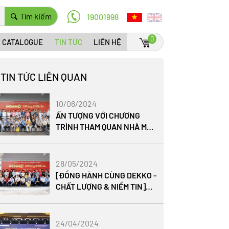
Tìm kiếm
19001998
0
CATALOGUE
TIN TỨC
LIÊN HỆ
TIN TỨC LIÊN QUAN
10/06/2024
ẤN TƯỢNG VỚI CHƯƠNG
TRÌNH THAM QUAN NHÀ MÁY
NHỰA PHÚC HÀ - TẬP ĐOÀN
DEKKO
28/05/2024
[ĐỒNG HÀNH CÙNG DEKKO -
CHẤT LƯỢNG & NIỀM TIN]
CHƯƠNG TRÌNH THAM QUAN
NHÀ MÁY NHỰA PHÚC HÀ
2024
24/04/2024