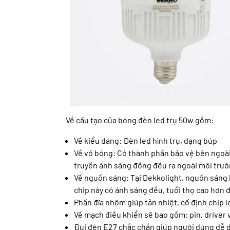
Về cấu tạo của bóng đèn led trụ 50w gồm:
Về kiểu dáng: Đèn led hình trụ, dạng búp
Về vỏ bóng: Có thành phần bảo vệ bên ngoài,
truyền ánh sáng đồng đều ra ngoài môi trườ
Về nguồn sáng: Tại Dekkolight, nguồn sáng 
chip này có ánh sáng đều, tuổi thọ cao hơn 
Phần đĩa nhôm giúp tản nhiệt, cố định chip 
Về mạch điều khiển sẽ bao gồm: pin, driver 
Đui đèn E27 chắc chắn giúp người dùng dễ d