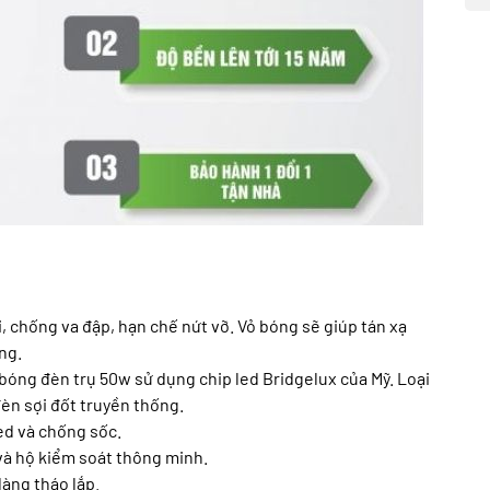
 chống va đập, hạn chế nứt vỡ. Vỏ bóng sẽ giúp tán xạ
ng.
bóng đèn trụ 50w sử dụng chip led Bridgelux của Mỹ. Loại
đèn sợi đốt truyền thống.
led và chống sốc.
và hộ kiểm soát thông minh.
àng tháo lắp.