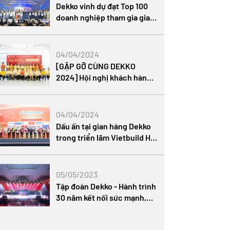
Dekko vinh dự đạt Top 100
doanh nghiệp tham gia gian
hàng quốc gia Việt Nam trên
Alibaba
04/04/2024
[GẶP GỠ CÙNG DEKKO
2024] Hội nghị khách hàng
TP. Hồ Chí Minh
04/04/2024
Dấu ấn tại gian hàng Dekko
trong triển lãm Vietbuild Hà
Nội 2024
05/05/2023
Tập đoàn Dekko - Hành trình
30 năm kết nối sức mạnh,
khát vọng vươn xa