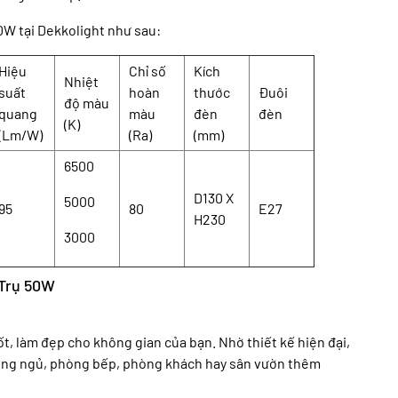
0W tại Dekkolight như sau:
Hiệu
Chỉ số
Kích
Nhiệt
suất
hoàn
thước
Đuôi
độ màu
quang
màu
đèn
đèn
(K)
(Lm/W)
(Ra)
(mm)
6500
D130 X
5000
95
80
E27
H230
3000
 Trụ 50W
t, làm đẹp cho không gian của bạn. Nhờ thiết kế hiện đại,
òng ngủ, phòng bếp, phòng khách hay sân vườn thêm