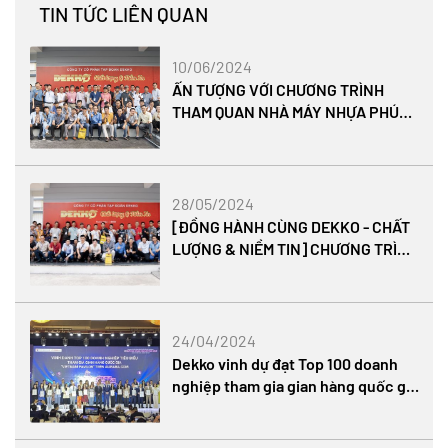
TIN TỨC LIÊN QUAN
10/06/2024
ẤN TƯỢNG VỚI CHƯƠNG TRÌNH
THAM QUAN NHÀ MÁY NHỰA PHÚC
HÀ - TẬP ĐOÀN DEKKO
28/05/2024
[ĐỒNG HÀNH CÙNG DEKKO - CHẤT
LƯỢNG & NIỀM TIN] CHƯƠNG TRÌNH
THAM QUAN NHÀ MÁY NHỰA PHÚC
HÀ 2024
24/04/2024
Dekko vinh dự đạt Top 100 doanh
nghiệp tham gia gian hàng quốc gia
Việt Nam trên Alibaba