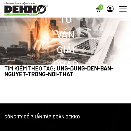
0
TƯ
VẤN
GIẢI
PHÁP
TÌM KIẾM THEO TAG:
UNG-DUNG-DEN-BAN-
NGUYET-TRONG-NOI-THAT
CÔNG TY CỔ PHẨN TẬP ĐOÀN DEKKO