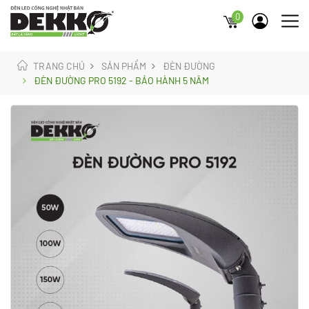
0
TRANG CHỦ
SẢN PHẨM
ĐÈN ĐƯỜNG
ĐÈN ĐƯỜNG PRO 5192 - BẢO HÀNH 5 NĂM