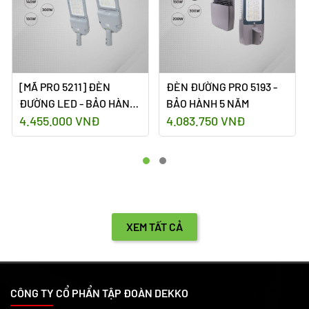
[MÃ PRO 5211] ĐÈN
ĐÈN ĐƯỜNG PRO 5193 -
ĐƯỜNG LED - BẢO HÀNH
BẢO HÀNH 5 NĂM
5 NĂM
4.455.000 VNĐ
4.083.750 VNĐ
XEM TẤT CẢ
CÔNG TY CỔ PHẨN TẬP ĐOÀN DEKKO