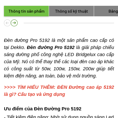
Thông tin sản phẩm
Thông số kỹ thuật
Bảng
Đèn đường Pro 5192 là một sản phẩm cao cấp có
tại Dekko.
Đèn đường Pro 5192
là giải pháp chiếu
sáng đường phố công nghệ LED Bridgelux cao cấp
của Mỹ. Nó có thể thay thế các loại đèn cao áp khác
có công suất từ 50w, 100w, 150w, 200w giúp tiết
kiệm điện năng, an toàn, bảo vệ môi trường.
>>>> TÌM HIỂU THÊM: ĐÈN Đường cao áp 5192
là gì? Cấu tạo và ứng dụng
Ưu điểm của Đèn Đường Pro 5192
- Tiết kiệm điện năng: Nhờ sử dụng nguồn sáng Led