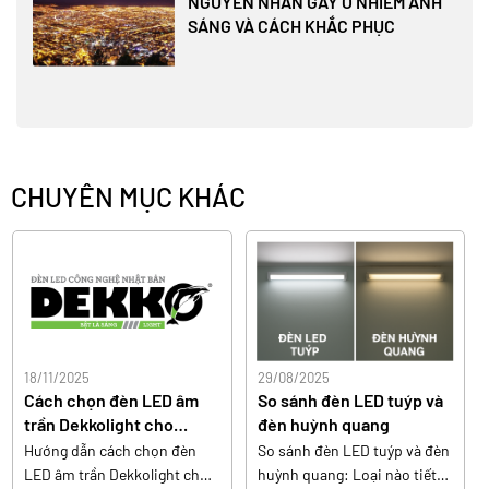
NGUYÊN NHÂN GÂY Ô NHIỄM ÁNH
SÁNG VÀ CÁCH KHẮC PHỤC
CHUYÊN MỤC KHÁC
18/11/2025
29/08/2025
Cách chọn đèn LED âm
So sánh đèn LED tuýp và
trần Dekkolight cho
đèn huỳnh quang
phòng khách
Hướng dẫn cách chọn đèn
So sánh đèn LED tuýp và đèn
LED âm trần Dekkolight cho
huỳnh quang: Loại nào tiết