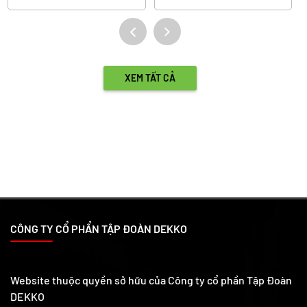
phòng khách: công suất,
kiệm và bền hơn?
màu ánh sáng, kiểu dáng, bố
trí và lắp đặt để không gian
sáng đẹp, tiết kiệm điện.
XEM TẤT CẢ
CÔNG TY CỔ PHẨN TẬP ĐOÀN DEKKO
Website thuộc quyền sở hữu của Công ty cổ phần Tập Đoàn
DEKKO