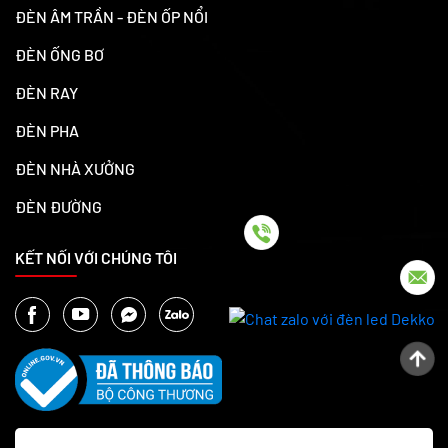
ĐÈN ÂM TRẦN - ĐÈN ỐP NỔI
ĐÈN ỐNG BƠ
ĐÈN RAY
ĐÈN PHA
ĐÈN NHÀ XƯỞNG
ĐÈN ĐƯỜNG
KẾT NỐI VỚI CHÚNG TÔI