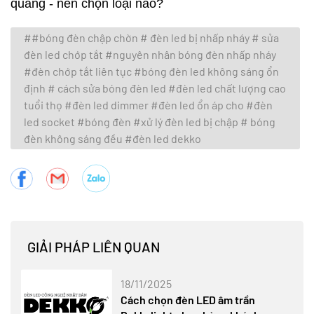
quang - nên chọn loại nào?
##bóng đèn chập chờn # đèn led bị nhấp nháy # sửa
đèn led chớp tắt #nguyên nhân bóng đèn nhấp nháy
#đèn chớp tắt liên tục #bóng đèn led không sáng ổn
định # cách sửa bóng đèn led #đèn led chất lượng cao
tuổi thọ #đèn led dimmer #đèn led ổn áp cho #đèn
led socket #bóng đèn #xử lý đèn led bị chập # bóng
đèn không sáng đều #đèn led dekko
GIẢI PHÁP LIÊN QUAN
18/11/2025
Cách chọn đèn LED âm trần